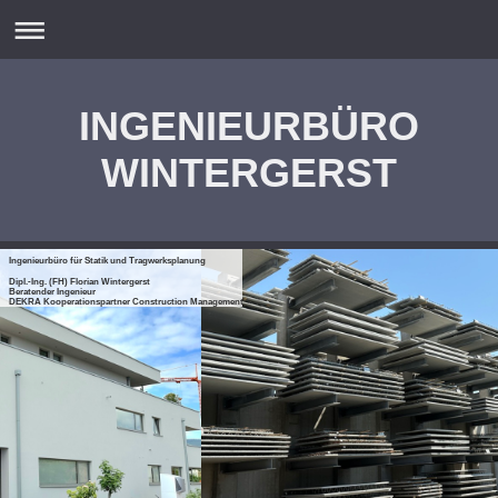
INGENIEURBÜRO
WINTERGERST
Ingenieurbüro für Statik und Tragwerksplanung
Dipl.-Ing. (FH) Florian Wintergerst
Beratender Ingenieur
DEKRA Kooperationspartner Construction Management